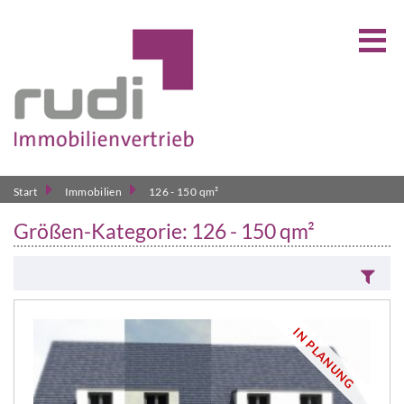
Start
Immobilien
126 - 150 qm²
Größen-Kategorie: 126 - 150 qm²
IN PLANUNG