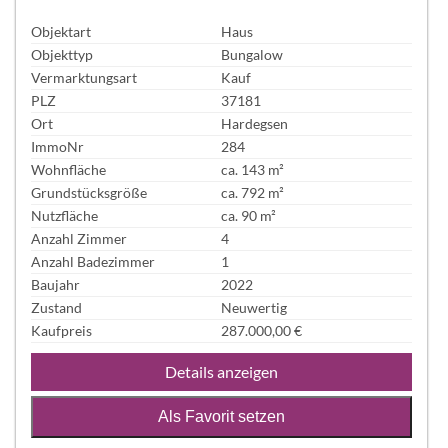
Objektart
Haus
Objekttyp
Bungalow
Vermarktungsart
Kauf
PLZ
37181
Ort
Hardegsen
ImmoNr
284
Wohnfläche
ca. 143 m²
Grundstücksgröße
ca. 792 m²
Nutzfläche
ca. 90 m²
Anzahl Zimmer
4
Anzahl Badezimmer
1
Baujahr
2022
Zustand
Neuwertig
Kaufpreis
287.000,00 €
Details anzeigen
Als Favorit setzen