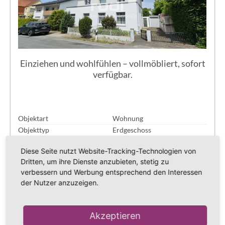
Einziehen und wohlfühlen – vollmöbliert, sofort
verfügbar.
Objektart
Wohnung
Objekttyp
Erdgeschoss
Vermarktungsart
Miete
Diese Seite nutzt Website-Tracking-Technologien von
PLZ
32791
Dritten, um ihre Dienste anzubieten, stetig zu
Ort
Lage
verbessern und Werbung entsprechend den Interessen
ImmoNr
324
der Nutzer anzuzeigen.
Wohnfläche
ca. 97 m²
Nutzfläche
ca. 40 m²
Anzahl Zimmer
2
Akzeptieren
Anzahl Badezimmer
1