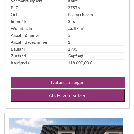
Vermarktungsart
Kauf
PLZ
27576
Ort
Bremerhaven
ImmoNr
326
Wohnfläche
ca. 87 m²
Anzahl Zimmer
3
Anzahl Badezimmer
1
Baujahr
1905
Zustand
Gepflegt
Kaufpreis
118.000,00 €
Details anzeigen
Als Favorit setzen