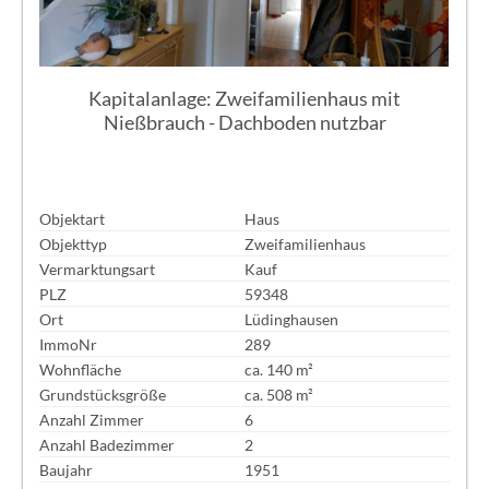
Kapitalanlage: Zweifamilienhaus mit
Nießbrauch - Dachboden nutzbar
Objektart
Haus
Objekttyp
Zweifamilienhaus
Vermarktungsart
Kauf
PLZ
59348
Ort
Lüdinghausen
ImmoNr
289
Wohnfläche
ca. 140 m²
Grundstücksgröße
ca. 508 m²
Anzahl Zimmer
6
Anzahl Badezimmer
2
Baujahr
1951