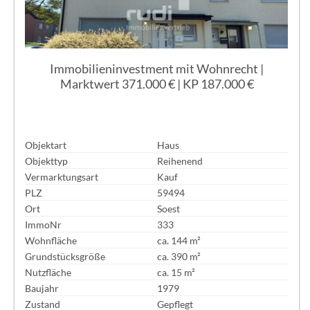
Immobilieninvestment mit Wohnrecht |
Marktwert 371.000 € | KP 187.000 €
Objektart
Haus
Objekttyp
Reihenend
Vermarktungsart
Kauf
PLZ
59494
Ort
Soest
ImmoNr
333
Wohnfläche
ca. 144 m²
Grundstücksgröße
ca. 390 m²
Nutzfläche
ca. 15 m²
Baujahr
1979
Zustand
Gepflegt